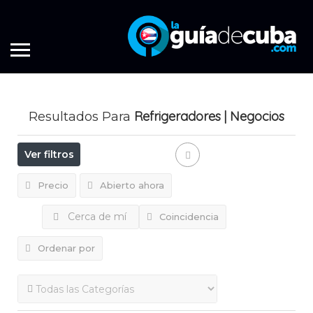
Refrigeradores
| Negocios
Resultados Para
Ver filtros
Precio
Abierto ahora
Cerca de mí
Coincidencia
Ordenar por