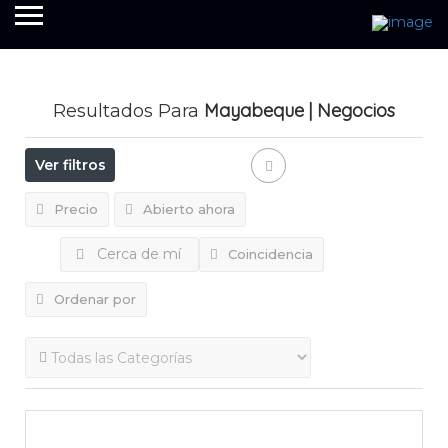
Mayabeque
| Negocios
Resultados Para
Ver filtros
Precio
Abierto ahora
Cerca de mí
Coincidencia
Ordenar por