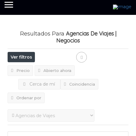
Agencias De Viajes
|
Resultados Para
Negocios
Ver filtros
Precio
Abierto ahora
Cerca de mí
Coincidencia
Ordenar por