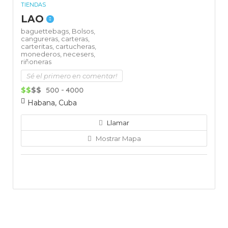
TIENDAS
LAO
baguettebags,
Bolsos,
cangureras,
carteras,
carteritas,
cartucheras,
monederos,
necesers,
riñoneras
Sé el primero en comentar!
$$
$$
500 - 4000
Habana, Cuba
Llamar
Mostrar Mapa