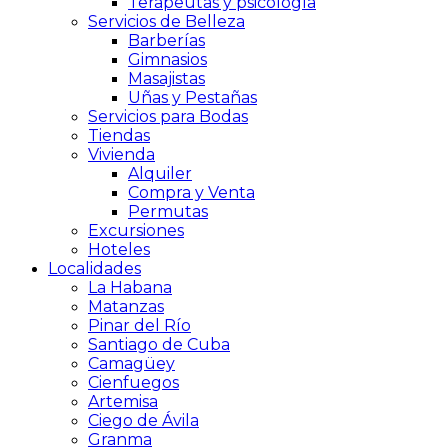
Terapeutas y psicología
Servicios de Belleza
Barberías
Gimnasios
Masajistas
Uñas y Pestañas
Servicios para Bodas
Tiendas
Vivienda
Alquiler
Compra y Venta
Permutas
Excursiones
Hoteles
Localidades
La Habana
Matanzas
Pinar del Río
Santiago de Cuba
Camagüey
Cienfuegos
Artemisa
Ciego de Ávila
Granma