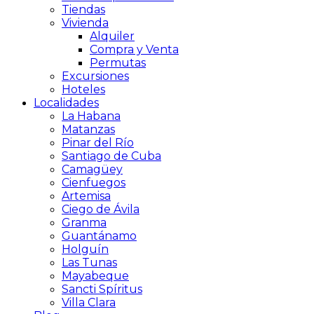
Tiendas
Vivienda
Alquiler
Compra y Venta
Permutas
Excursiones
Hoteles
Localidades
La Habana
Matanzas
Pinar del Río
Santiago de Cuba
Camagüey
Cienfuegos
Artemisa
Ciego de Ávila
Granma
Guantánamo
Holguín
Las Tunas
Mayabeque
Sancti Spíritus
Villa Clara