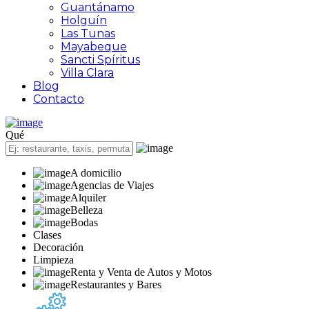
Guantánamo
Holguín
Las Tunas
Mayabeque
Sancti Spíritus
Villa Clara
Blog
Contacto
Qué
A domicilio
Agencias de Viajes
Alquiler
Belleza
Bodas
Clases
Decoración
Limpieza
Renta y Venta de Autos y Motos
Restaurantes y Bares