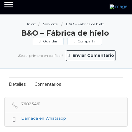
Inicio
Servicios
B&O – Fábrica de hielo
B&O – Fábrica de hielo
Guardar
Compartir
Enviar Comentario
¡Sea el primero en calificar!
Detalles
Comentarios
76823461
Llamada en Whatsapp